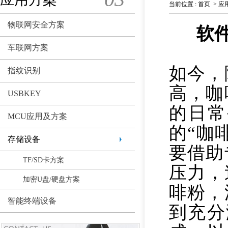
当前位置
:
首页
>
应
物联网安全方案
软
车联网方案
如今，
指纹识别
高，咖
USBKEY
的日常
MCU应用及方案
的“咖
存储设备
要借助
TF/SD卡方案
压力，
加密U盘/硬盘方案
啡粉，
智能终端设备
到充分