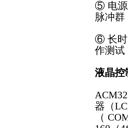
⑤ 电
脉冲群
⑥ 长
作测试
液晶控
ACM
器（L
（CO