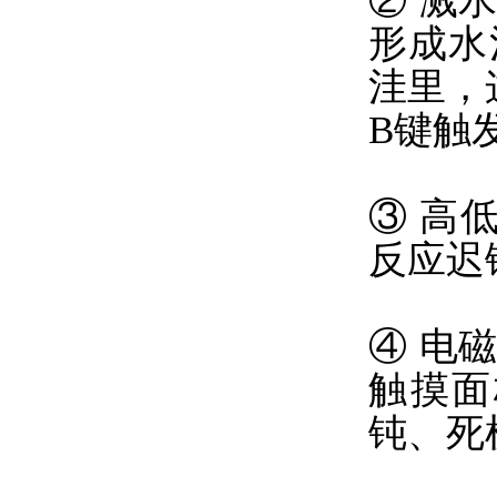
② 溅
形成水
洼里，
B键触
③ 高
反应迟
④ 电
触摸面
钝、死