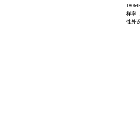
180
样率，
性外设