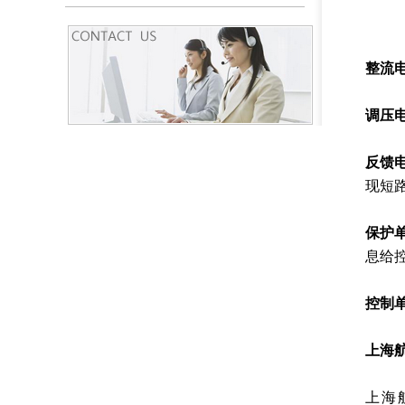
整流
调压
反馈
现短
保护
息给
控制
上海
上海